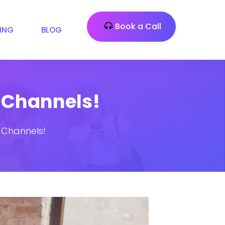
Book a Call
CING
BLOG
 Channels!
 Channels!