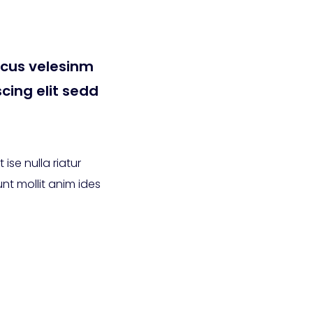
cus velesinm
scing elit sedd
 ise nulla riatur
nt mollit anim ides