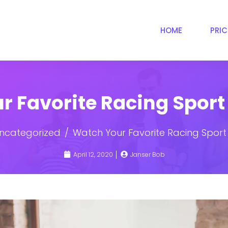
HOME
PRI
r Favorite Racing Sport
ncategorized
Watch Your Favorite Racing Sport
April 12, 2020
Janser Bob