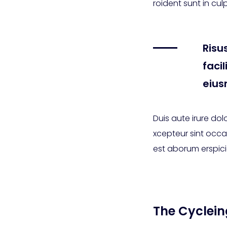
roident sunt in cul
Risu
faci
eius
Duis aute irure dolo
xcepteur sint occa
est aborum erspicia
The Cycleing