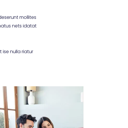
deserunt mollites
natus nets idatat
 ise nulla riatur