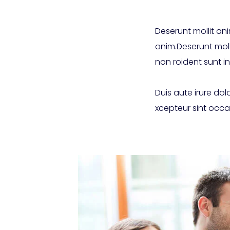
Deserunt mollit ani
anim.Deserunt moll
non roident sunt in
Duis aute irure dolo
xcepteur sint occa