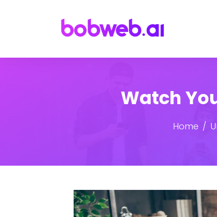
Watch You
Home
U