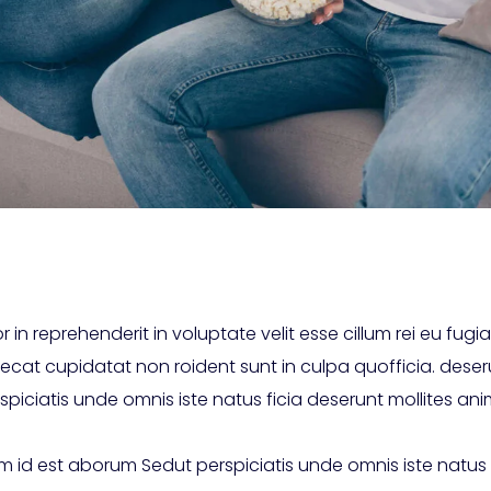
r in reprehenderit in voluptate velit esse cillum rei eu fugiat
ecat cupidatat non roident sunt in culpa quofficia. deser
piciatis unde omnis iste natus ficia deserunt mollites ani
im id est aborum Sedut perspiciatis unde omnis iste natus