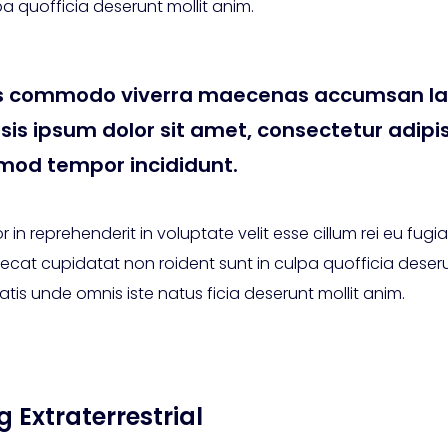
pa quofficia deserunt mollit anim.
s commodo viverra maecenas accumsan la
lisis ipsum dolor sit amet, consectetur adipi
mod tempor incididunt.
r in reprehenderit in voluptate velit esse cillum rei eu fugiat
ecat cupidatat non roident sunt in culpa quofficia deseru
tis unde omnis iste natus ficia deserunt mollit anim.
 Extraterrestrial