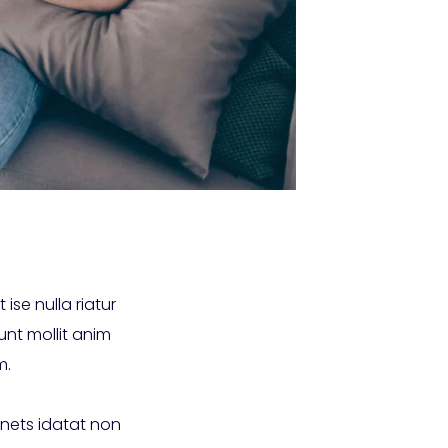
 ise nulla riatur
unt mollit anim
m.
 nets idatat non