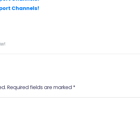
port Channels!
ow!
ed.
Required fields are marked
*