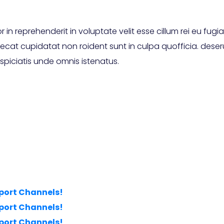
r in reprehenderit in voluptate velit esse cillum rei eu fugiat
ecat cupidatat non roident sunt in culpa quofficia. deser
spiciatis unde omnis istenatus.
port Channels!
port Channels!
port Channels!